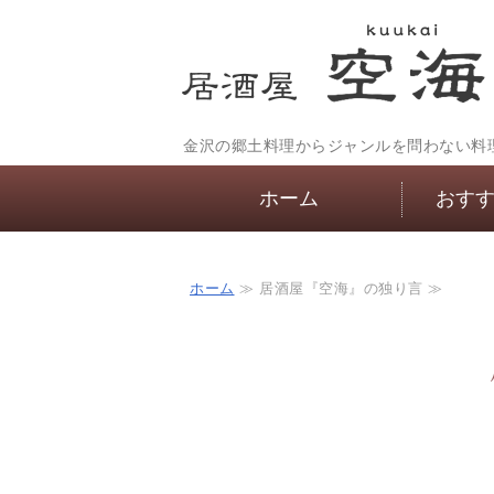
金沢の郷土料理からジャンルを問わない料
ホーム
おす
ホーム
≫ 居酒屋『空海』の独り言 ≫