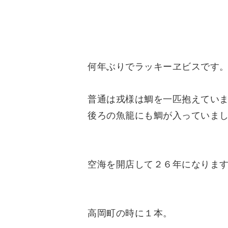
何年ぶりでラッキーヱビスです
普通は戎様は鯛を一匹抱えてい
後ろの魚籠にも鯛が入っていま
空海を開店して２６年になりま
高岡町の時に１本。