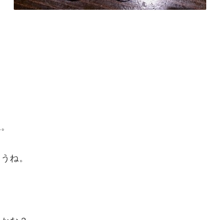
！
ね。
ょうね。
。