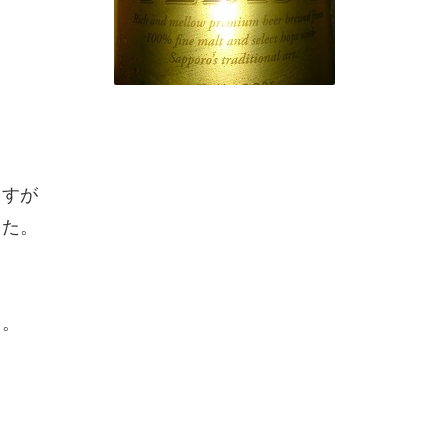
。
ますが
した。
す。