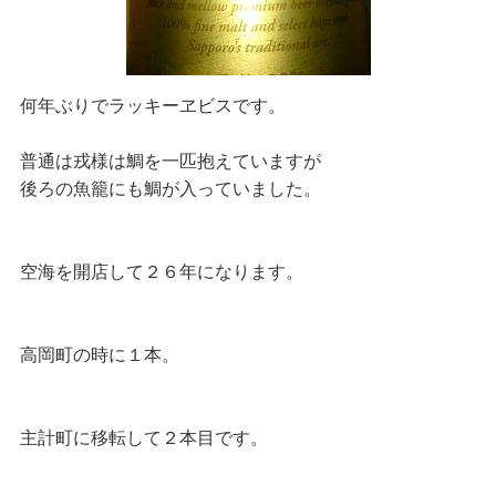
何年ぶりでラッキーヱビスです。
普通は戎様は鯛を一匹抱えていますが
後ろの魚籠にも鯛が入っていました。
空海を開店して２６年になります。
高岡町の時に１本。
主計町に移転して２本目です。