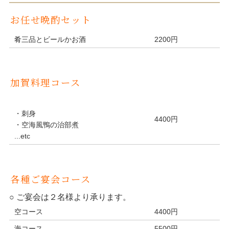
お任せ晩酌セット
肴三品とビールかお酒
2200円
加賀料理コース
・刺身
4400円
・空海風鴨の治部煮
...etc
各種ご宴会コース
○ ご宴会は２名様より承ります。
空コース
4400円
海コース
5500円