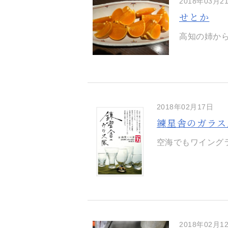
2018年03月2
せとか
高知の姉から
2018年02月17日
練星舎のガラス
空海でもワイングラ
2018年02月1