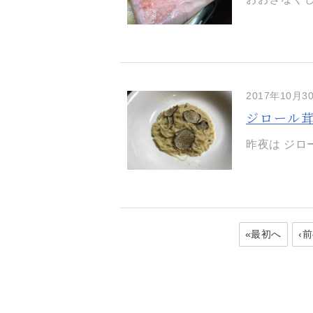
2017年10月3
ジロール
昨夜は ​ジ
«最初へ
‹