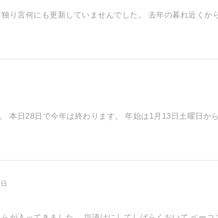
独り言何にも更新していませんでした。 ​去年の暮れ近くから
本日28日で今年は終わります。 年始は1月13日土曜日から.
3日
らが入ってきました。 ​塩漬けにしてしばらくおいて ベーコンを