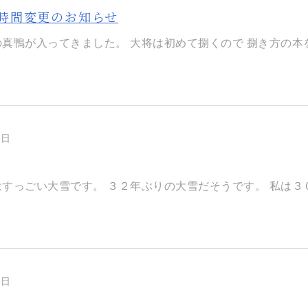
時間変更のお知らせ
真鴨が入ってきました。 ​大将は初めて捌くので 捌き方の本を
6日
すっごい大雪です。 ​３２年ぶりの大雪だそうです。 ​私は３０
4日