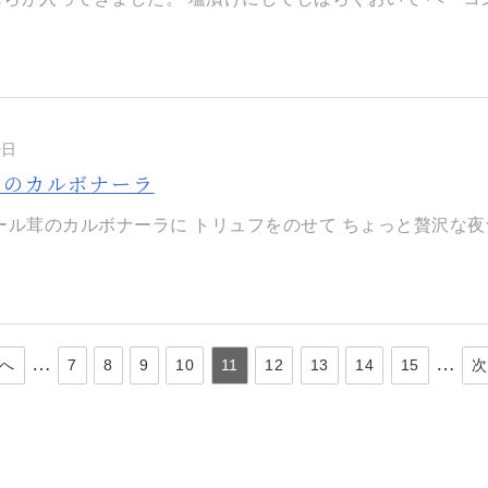
0日
茸のカルボナーラ
ロール茸のカルボナーラに ​トリュフをのせて ちょっと贅沢な夜食
…
…
前へ
7
8
9
10
11
12
13
14
15
次