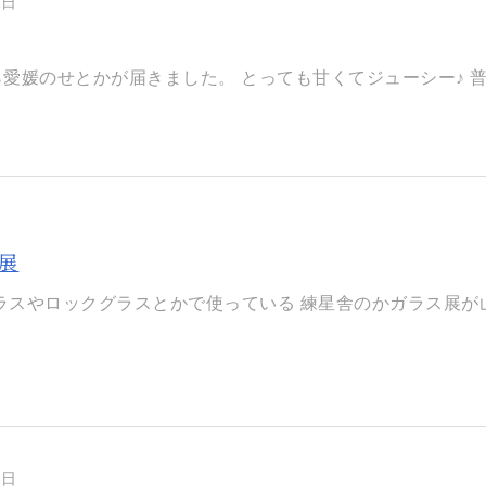
1日
愛媛のせとかが届きました。 ​とっても甘くてジューシー♪ ​普
展
スやロックグラスとかで使っている 練星舎のかガラス展が山代
2日