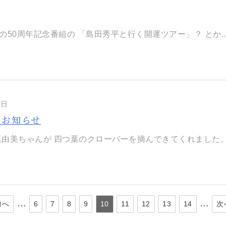
の50周年記念番組の 「島田秀平と行く開運ツアー」？ とか..
2日
のお知らせ
由美ちゃんが ​四つ葉のクローバーを摘んできてくれました。 ​
…
…
前へ
6
7
8
9
10
11
12
13
14
次