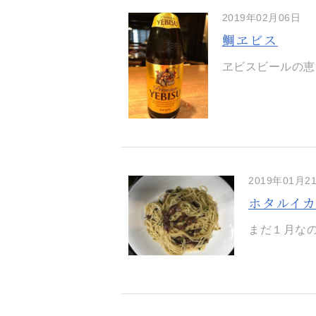
2019年02月06日
鯛ヱビス
ヱビスビールの恵
2019年01月2
ホタルイ
まだ１月なの