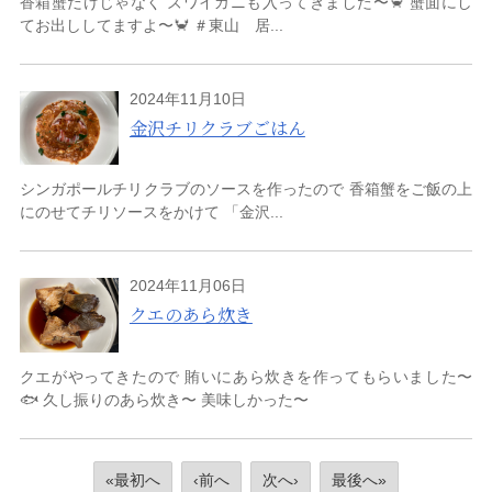
香箱蟹だけじゃなく ズワイガニも入ってきました〜🦀 蟹面にし
てお出ししてますよ〜🦀 ＃東山 居...
2024年11月10日
金沢チリクラブごはん
シンガポールチリクラブのソースを作ったので 香箱蟹をご飯の上
にのせてチリソースをかけて 「金沢...
2024年11月06日
クエのあら炊き
クエがやってきたので 賄いにあら炊きを作ってもらいました〜
🐟 久し振りのあら炊き〜 美味しかった〜
«最初へ
‹前へ
次へ›
最後へ»