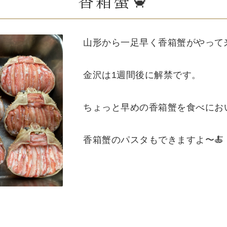
香箱蟹🦀
山形から一足早く香箱蟹がやって来
金沢は1週間後に解禁です。
ちょっと早めの香箱蟹を食べにお
香箱蟹のパスタもできますよ〜🍝