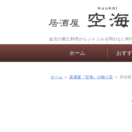
金沢の郷土料理からジャンルを問わない料
ホーム
おす
ホーム
≫
居酒屋『空海』の独り言
≫ 香箱蟹