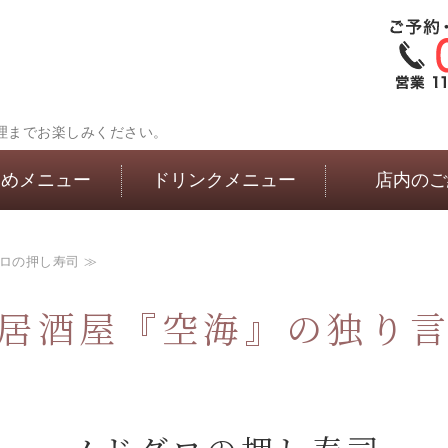
理までお楽しみください。
すめメニュー
ドリンクメニュー
店内のご
ロの押し寿司 ≫
居酒屋『空海』の独り