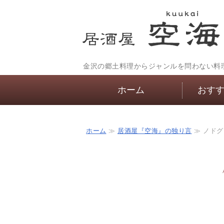
金沢の郷土料理からジャンルを問わない料
ホーム
おす
ホーム
≫
居酒屋『空海』の独り言
≫ ノドグ