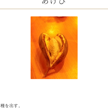
あけび
。
と種を出す。