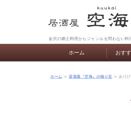
金沢の郷土料理からジャンルを問わない料
ホーム
おす
ホーム
≫
居酒屋『空海』の独り言
≫ あけび