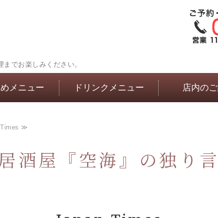
理までお楽しみください。
すめメニュー
ドリンクメニュー
店内のご
 Times ≫
居酒屋『空海』の独り