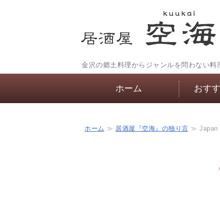
金沢の郷土料理からジャンルを問わない料
ホーム
おす
ホーム
≫
居酒屋『空海』の独り言
≫ Japan