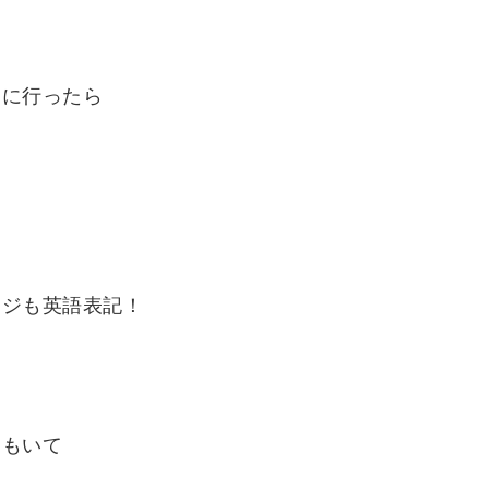
りに行ったら
ジも​英語表記！
間もいて